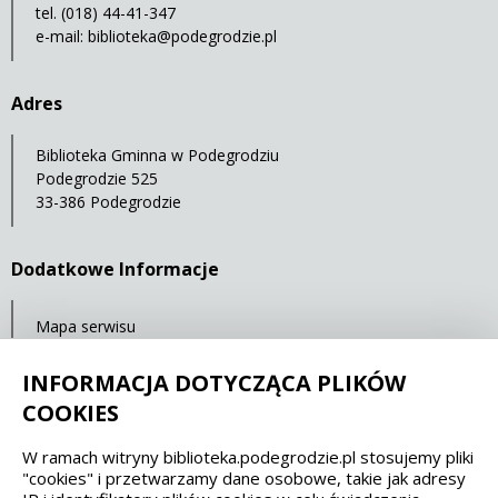
tel. (018) 44-41-347
e-mail:
biblioteka@podegrodzie.pl
Adres
Biblioteka Gminna w Podegrodziu
Podegrodzie 525
33-386 Podegrodzie
Dodatkowe Informacje
Mapa serwisu
Statystyki oglądalności
INFORMACJA DOTYCZĄCA PLIKÓW
Ostatnia aktualizacja: 18.11.2021 12:00
COOKIES
W ramach witryny biblioteka.podegrodzie.pl stosujemy pliki
Spełniamy standardy dostępności oraz W3C
"cookies" i przetwarzamy dane osobowe, takie jak adresy