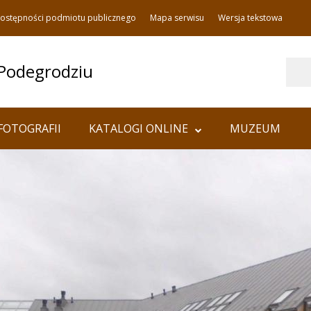
dostępności podmiotu publicznego
Mapa serwisu
Wersja tekstowa
Szukaj
 Podegrodziu
FOTOGRAFII
KATALOGI ONLINE
MUZEUM