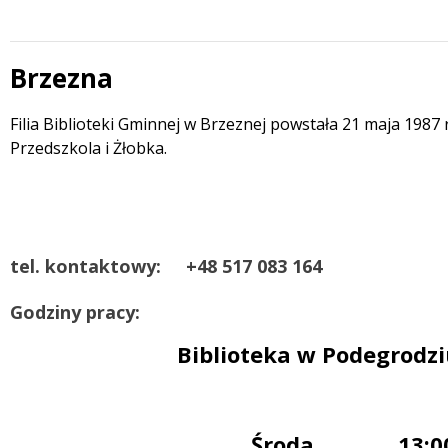
Brzezna
 miesiąc
Treść
Filia Biblioteki Gminnej w Brzeznej powstała 21 maja 198
Przedszkola i Żłobka.
tel. kontaktowy:
+48 517 083 164
Godziny pracy:
Biblioteka w Podegrodzi
Środa 13:00 -