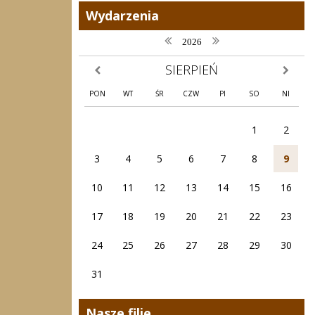
Wydarzenia
poprzedni rok
następny rok
2026
SIERPIEŃ
poprzedni miesiąc
następny
PON
WT
ŚR
CZW
PI
SO
NI
1
2
3
4
5
6
7
8
9
10
11
12
13
14
15
16
17
18
19
20
21
22
23
24
25
26
27
28
29
30
31
Nasze filie