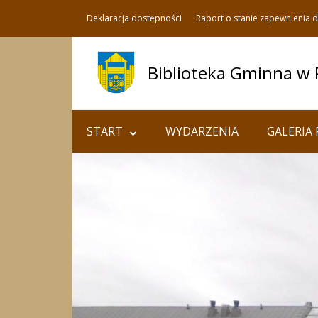
Deklaracja dostępności
Raport o stanie zapewnienia 
Biblioteka Gminna w
START
WYDARZENIA
GALERIA 