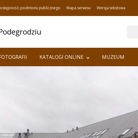
dostępności podmiotu publicznego
Mapa serwisu
Wersja tekstowa
Szukaj
 Podegrodziu
FOTOGRAFII
KATALOGI ONLINE
MUZEUM