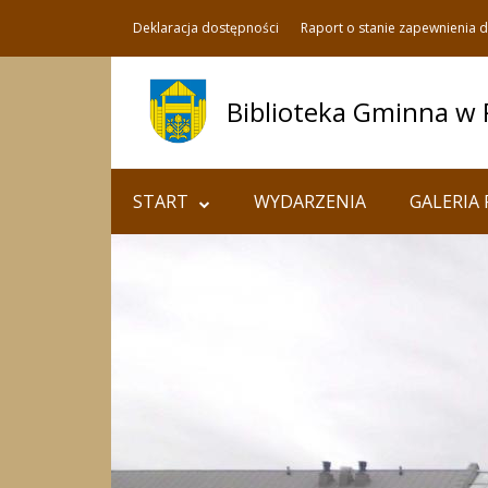
Deklaracja dostępności
Raport o stanie zapewnienia 
Biblioteka Gminna w
START
WYDARZENIA
GALERIA 