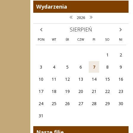
Wydarzenia
poprzedni rok
następny rok
2026
SIERPIEŃ
poprzedni miesiąc
następny
PON
WT
ŚR
CZW
PI
SO
NI
1
2
3
4
5
6
7
8
9
10
11
12
13
14
15
16
17
18
19
20
21
22
23
24
25
26
27
28
29
30
31
Nasze filie