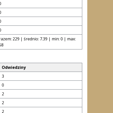
0
0
0
0
razem: 229 | średnio: 7.39 | min: 0 | max:
58
Odwiedziny
3
0
2
2
2