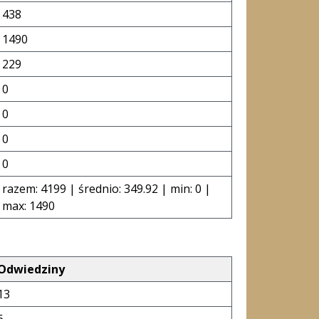
438
1490
229
0
0
0
0
razem: 4199 | średnio: 349.92 | min: 0 |
max: 1490
Odwiedziny
13