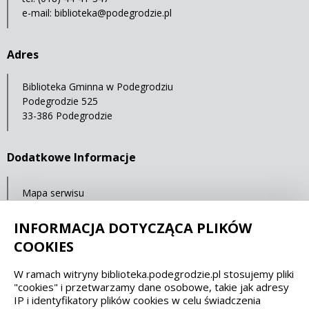
e-mail:
biblioteka@podegrodzie.pl
Adres
Biblioteka Gminna w Podegrodziu
Podegrodzie 525
33-386 Podegrodzie
Dodatkowe Informacje
Mapa serwisu
Statystyki oglądalności
INFORMACJA DOTYCZĄCA PLIKÓW
Ostatnia aktualizacja: 18.11.2021 12:00
COOKIES
W ramach witryny biblioteka.podegrodzie.pl stosujemy pliki
Spełniamy standardy dostępności oraz W3C
"cookies" i przetwarzamy dane osobowe, takie jak adresy
IP i identyfikatory plików cookies w celu świadczenia