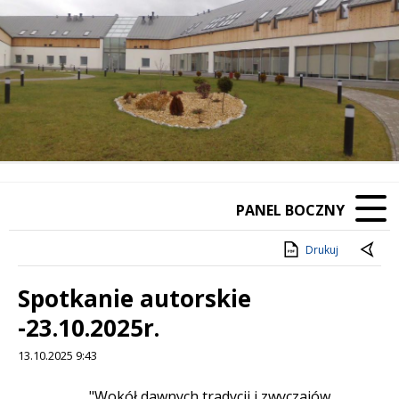
PANEL BOCZNY
Drukuj
Spotkanie autorskie
-23.10.2025r.
13.10.2025 9:43
Treść
"Wokół dawnych tradycji i zwyczajów